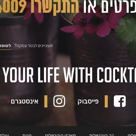
רטים או
התקשרו 03-5224009
מעוניינים לבטל עסקה?
לטופס 
פייסבוק
אינסטגרם
לים
בר קוקטיילים
מארזי קוקטיילים
חנות
עולם 