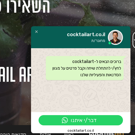
השאירו פ
cocktailart.co.il
מחובר/ת
ברוכים הבאים ל-cocktailart
לחץ/י להתחלת שיחה וקבל פרטים על מגוון
הסדנאות והפעיליות שלנו
דבר/י איתנו
cocktailart.co.il
ראשי
אודות
סדנאות קוקטיי