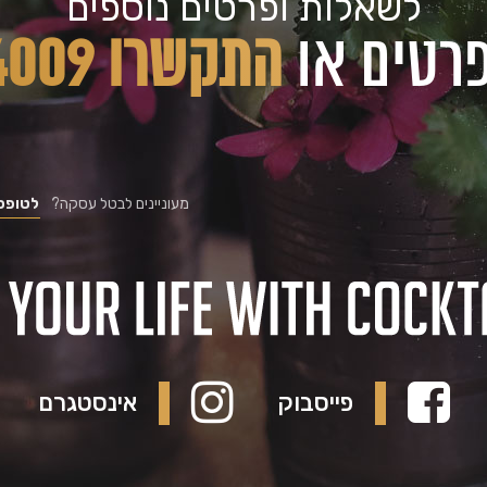
לשאלות ופרטים נוספים
רטים או
התקשרו 03-5224009
מעוניינים לבטל עסקה?
לטופס 
פייסבוק
אינסטגרם