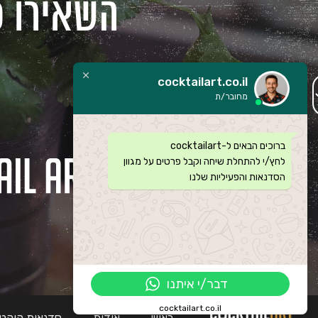
השאירו פ
cocktailart.co.il
מחובר/ת
ברוכים הבאים ל-cocktailart
לחץ/י להתחלת שיחה וקבל פרטים על מגוון
הסדנאות והפעיליות שלנו
דבר/י איתנו
cocktailart.co.il
ראשי
אודות
סדנאות קוקטיי