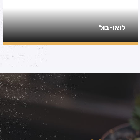
לואו-בול