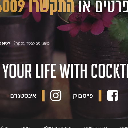
רטים או
התקשרו 03-5224009
מעוניינים לבטל עסקה?
לטופס 
פייסבוק
אינסטגרם
לים
בר קוקטיילים
מארזי קוקטיילים
חנות
עולם 