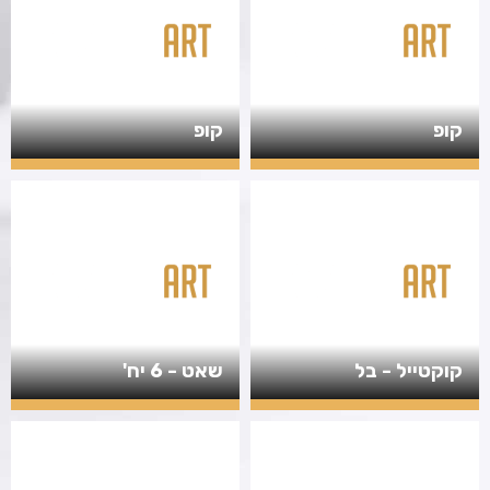
קופ
קופ
קוקטייל - בל
שאט - 6 יח'