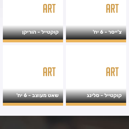
צ'ייסר - 6 יח'
קוקטייל - הוריקן
קוקטייל - סלינג
שאט מעוצב - 6 יח'