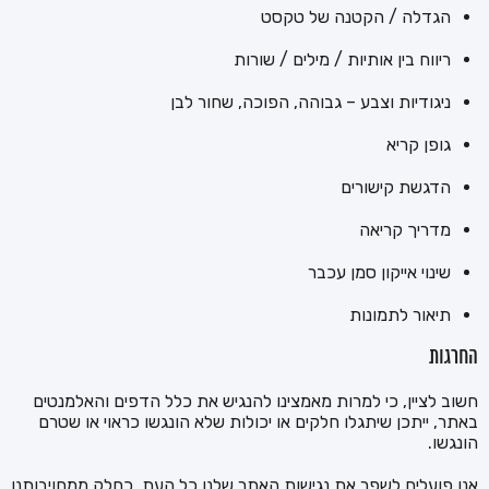
הגדלה / הקטנה של טקסט
ריווח בין אותיות / מילים / שורות
ניגודיות וצבע – גבוהה, הפוכה, שחור לבן
גופן קריא
הדגשת קישורים
מדריך קריאה
שינוי אייקון סמן עכבר
תיאור לתמונות
החרגות
חשוב לציין, כי למרות מאמצינו להנגיש את כלל הדפים והאלמנטים
באתר, ייתכן שיתגלו חלקים או יכולות שלא הונגשו כראוי או שטרם
הונגשו.
אנו פועלים לשפר את נגישות האתר שלנו כל העת, כחלק ממחויבותנו