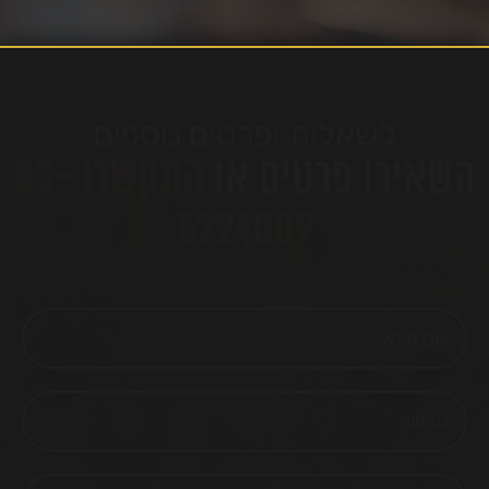
לשאלות ופרטים נוספים
השאירו פרטים או
התקשרו 03-
5224009