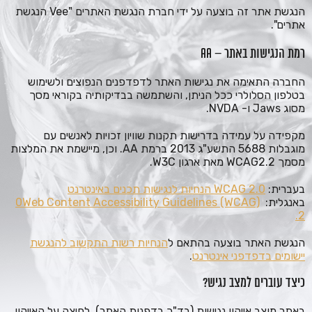
הנגשת אתר זה בוצעה על ידי חברת הנגשת האתרים "Vee הנגשת
אתרים".
רמת הנגישות באתר –
AA
החברה התאימה את נגישות האתר לדפדפנים הנפוצים ולשימוש
בטלפון הסלולרי ככל הניתן, והשתמשה בבדיקותיה בקוראי מסך
מסוג Jaws ו- NVDA.
מקפידה על עמידה בדרישות תקנות שוויון זכויות לאנשים עם
מוגבלות 5688 התשע"ג 2013 ברמת AA. וכן, מיישמת את המלצות
מסמך WCAG2.2 מאת ארגון W3C.
בעברית:
WCAG 2.0 הנחיות לנגישות תכנים באינטרנט
באנגלית:
Web Content Accessibility Guidelines (WCAG)
0
2.
הנגשת האתר בוצעה בהתאם ל
הנחיות רשות התקשוב להנגשת
יישומים בדפדפני אינטרנט
.
כיצד עוברים למצב נגיש?
באתר מוצב אייקון נגישות (בד"כ בדפנות האתר). לחיצה על האייקון