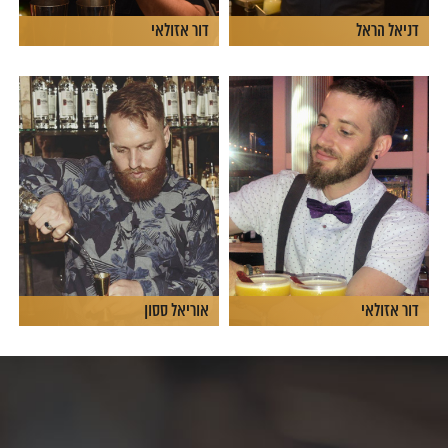
דניאל הראל
דור אזולאי
דור אזולאי
אוריאל ססון